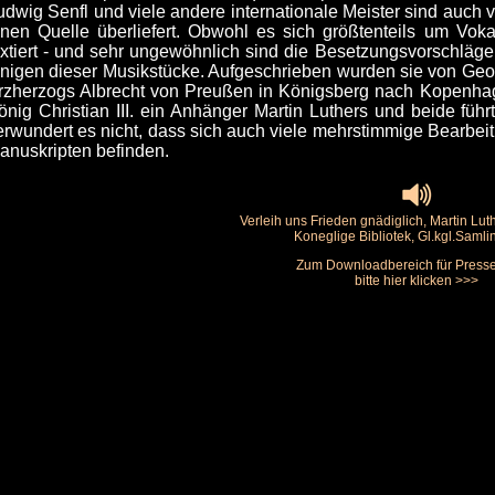
udwig Senfl und viele andere internationale Meister sind auch v
inen Quelle überliefert. Obwohl es sich größtenteils um Vok
extiert - und sehr ungewöhnlich sind die Besetzungsvorschlä
inigen dieser Musikstücke. Aufgeschrieben wurden sie von Geo
rzherzogs Albrecht von Preußen in Königsberg nach Kopenhag
önig Christian III. ein Anhänger Martin Luthers und beide führ
erwundert es nicht, dass sich auch viele mehrstimmige Bearbei
anuskripten befinden.
Verleih uns Frieden gnädiglich, Martin Lut
Koneglige Bibliotek, Gl.kgl.Saml
Zum Downloadbereich für Press
bitte hier klicken >>>