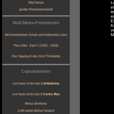
L
Alta Danza
e
großer Renaissanceball
t
e
E
Multi-Media-Produktionen
K
v
M
Mit himmlischem Schall und höllischem Lärm
Plus Ultra - Karl V. (1500 - 1558)
Das Tagebuch des Zorzi Trombetta
Coproduktionen
Les haulz et les bas &
belladonna
Les haulz et les bas &
Carles Mas
Missa Sevillana
LHB meets Michel Godard