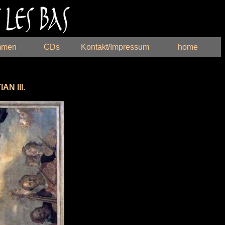
mmen
CDs
Kontakt/Impressum
home
N III.