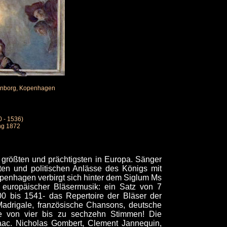
senborg, Kopenhagen
0 - 1536)
ing 1872
r größten und prächtigsten in Europa. Sänger
täten und politischen Anlässe des Königs mit
openhagen verbirgt sich hinter dem Siglum Ms
europäischer Bläsermusik: ein Satz von 7
0 bis 1541- das Repertoire der Bläser der
 Madrigale, französische Chansons, deutsche
ze von vier bis zu sechzehn Stimmen! Die
aac. Nicholas Gombert, Clement Jannequin,