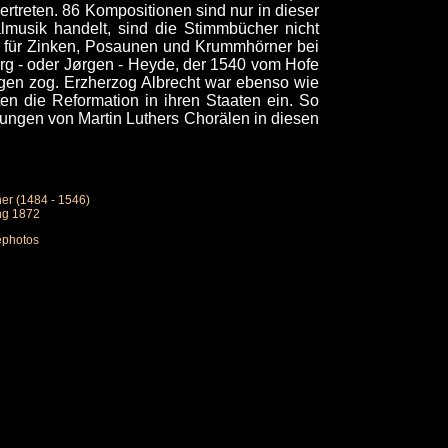
ertreten. 86 Kompositionen sind nur in dieser
almusik handelt, sind die Stimmbücher nicht
ge für Zinken, Posaunen und Krummhörner bei
rg - oder Jørgen - Heyde, der 1540 vom Hofe
en zog. Erzherzog Albrecht war ebenso wie
ten die Reformation in ihren Staaten ein. So
tungen von Martin Luthers Chorälen in diesen
her (1484 - 1546)
ing 1872
ephotos