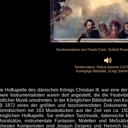
Deckenmalerei von Frantz Clein, Schloß Ro
Tandernaken, Petrus Alamire (147
Koneglige Bibliotek, Gl.kgl.Saml
ie Hofkapelle des dänischen Königs Christian III. war eine de
owie Instrumentalisten waren dort angestellt, die die Festivi
estlicher Musik umrahmten. In der Königlichen Bibliothek von K
B 1872 eines der größten und faszinierendsten Dokumente 
timmbüchern mit 163 Musikstücken aus der Zeit von ca. 150
öniglichen Hofkapelle. Sie enthalten Tanzmusik, italienische
horalsätze, instrumentale Fantasien, Motetten und Meßsät
rühesten Komponisten sind Josquin Desprez und Heinrich Is