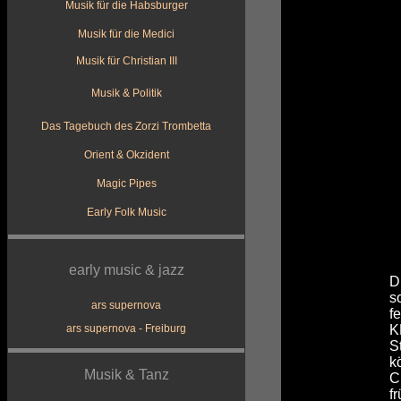
Musik für die Habsburger
Musik für die Medici
Musik für Christian III
Musik & Politik
Das Tagebuch des Zorzi Trombetta
Orient & Okzident
Magic Pipes
Early Folk Music
early music & jazz
D
s
ars supernova
f
ars supernova - Freiburg
K
S
k
Musik & Tanz
C
f